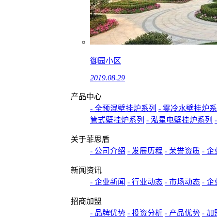
御园小区
2019.08.29
产品中心
- 全预混壁挂炉系列
- 零冷水壁挂炉
管式壁挂炉系列
- 泓星电壁挂炉系列
关于菲思盾
- 公司介绍
- 发展历程
- 荣誉资质
- 
新闻资讯
- 企业新闻
- 行业动态
- 市场动态
- 
招商加盟
- 品牌优势
- 投资分析
- 产品优势
- 