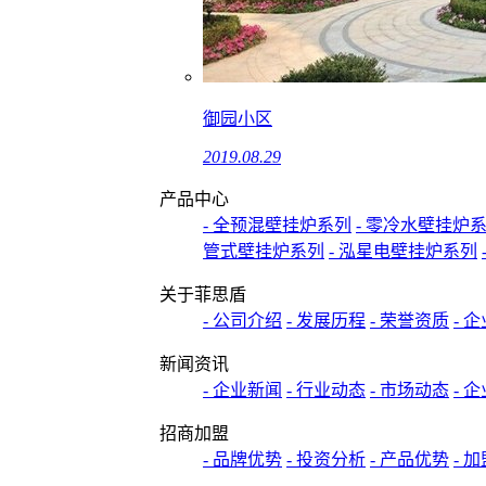
御园小区
2019.08.29
产品中心
- 全预混壁挂炉系列
- 零冷水壁挂炉
管式壁挂炉系列
- 泓星电壁挂炉系列
关于菲思盾
- 公司介绍
- 发展历程
- 荣誉资质
- 
新闻资讯
- 企业新闻
- 行业动态
- 市场动态
- 
招商加盟
- 品牌优势
- 投资分析
- 产品优势
- 