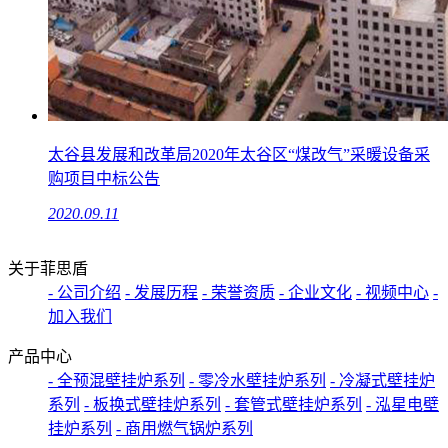
太谷县发展和改革局2020年太谷区“煤改气”采暖设备采
购项目中标公告
2020.09.11
关于菲思盾
- 公司介绍
- 发展历程
- 荣誉资质
- 企业文化
- 视频中心
-
加入我们
产品中心
- 全预混壁挂炉系列
- 零冷水壁挂炉系列
- 冷凝式壁挂炉
系列
- 板换式壁挂炉系列
- 套管式壁挂炉系列
- 泓星电壁
挂炉系列
- 商用燃气锅炉系列