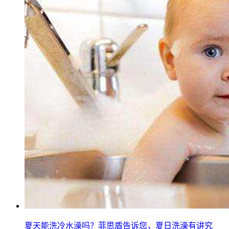
夏天能洗冷水澡吗？菲思盾告诉您，夏日洗澡有讲究