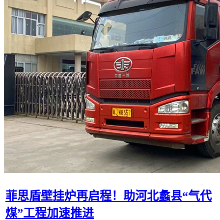
菲思盾壁挂炉再启程！助河北蠡县“气代
煤”工程加速推进