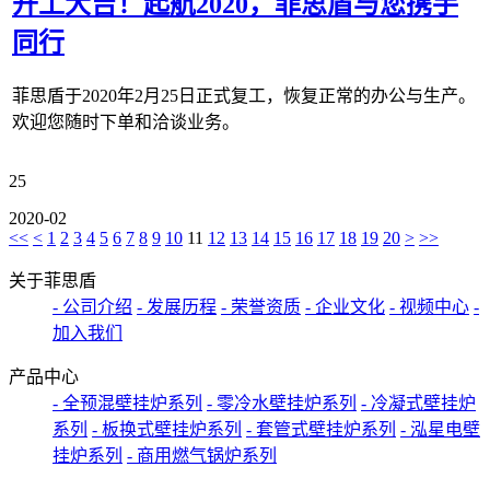
开工大吉！起航2020，菲思盾与您携手
同行
菲思盾于2020年2月25日正式复工，恢复正常的办公与生产。
欢迎您随时下单和洽谈业务。
25
2020-02
<<
<
1
2
3
4
5
6
7
8
9
10
11
12
13
14
15
16
17
18
19
20
>
>>
关于菲思盾
- 公司介绍
- 发展历程
- 荣誉资质
- 企业文化
- 视频中心
-
加入我们
产品中心
- 全预混壁挂炉系列
- 零冷水壁挂炉系列
- 冷凝式壁挂炉
系列
- 板换式壁挂炉系列
- 套管式壁挂炉系列
- 泓星电壁
挂炉系列
- 商用燃气锅炉系列